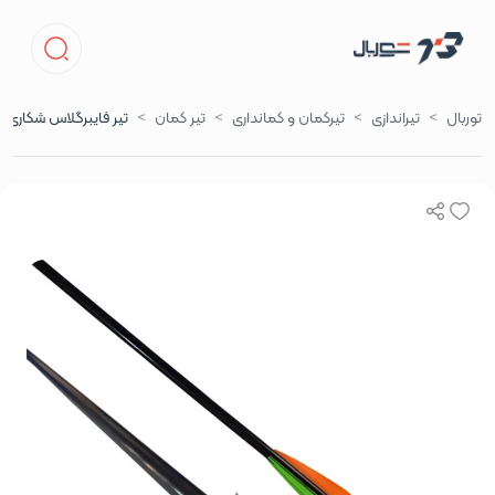
توربال
تیراندازی
تیرکمان و کمانداری
تیر کمان
تیر فایبرگلاس شکاری E112