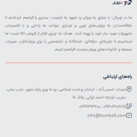
ما در توربال، با عشق به ورزش و تعهد به کیفیت، بستری را فراهم کرده‌ایم تا
علاقه‌مندان به ورزش‌های توپی و توربازی بتوانند به راحتی و با اطمینان،
تجهیزات مورد نیاز خود را تهیه کنند. هدف ما چیزی فراتر از فروش کالا است؛ ما
اینجاییم تا تجربه‌ای حرفه‌ای، صادقانه و تخصصی را برای ورزشکاران، مربیان،
تیم‌ها و خانواده‌های ورزش‌دوست فراهم کنیم.
راه‌های ارتباطی
میدان حسن آباد ، خیابان وحدت اسلامی، رو به روی پارک شهر، جنب پمپ
بنزین، کوچه احمد ارزانی، پلاک ۱۸
09120220825 , 02166414700
info@toorball.com