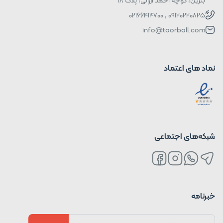
09120220825 , 02166414700
info@toorball.com
نماد های اعتماد
شبکه‌های اجتماعی
خبرنامه