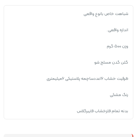
شباهت خاص بانوع واقعی
اندازه واقعی.
وزن 500 گرم
گلن گدن مسلح شو
ظرفیت خشاب 16عددساچمه پلاستیکی 6میلیمتری
رنگ مشکی
بدنه تمام فلزخشاب فایبرگلاس