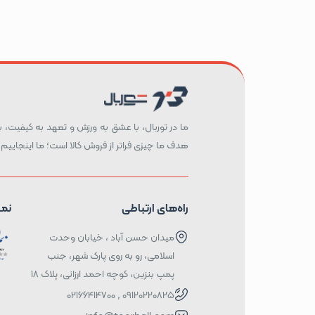
ما در توربال، با عشق به ورزش و تعهد به کیفیت، بست
هدف ما چیزی فراتر از فروش کالا است؛ ما اینجاییم 
راه‌های ارتباطی
نما
میدان حسن آباد ، خیابان وحدت
اسلامی، رو به روی پارک شهر، جنب
پمپ بنزین، کوچه احمد ارزانی، پلاک ۱۸
09120220825 , 02166414700