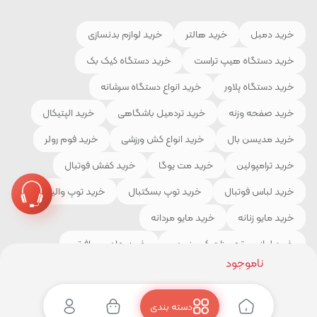
خرید دمبل
خرید هالتر
خرید لوازم بدنسازی
خرید دستگاه هیپ تراست
خرید دستگاه کیک بک
خرید دستگاه پلاور
خرید انواع دستگاه سرشانه
خرید صفحه وزنه
خرید تردمیل باشگاهی
خرید الپتیکال
خرید مدیسن بال
خرید انواع کش ورزشی
خرید فوم رولر
خرید ترامپولین
خرید مت یوگا
خرید کفش فوتبال
خرید لباس فوتبال
خرید توپ بسکتبال
خرید توپ والیبال
خرید مایو زنانه
خرید مایو مردانه
خرید لوازم و تجهیزات کوهنوردی
خرید چادر مسافرتی
ناموجود
خرید کیسه خواب
خرید کفش کوهنوردی
خرید لباس ورزشی
دسته بندی