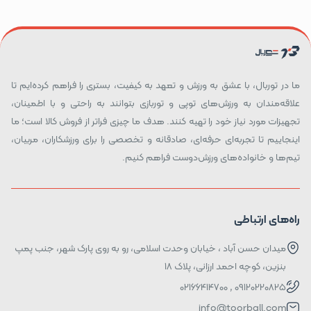
ما در توربال، با عشق به ورزش و تعهد به کیفیت، بستری را فراهم کرده‌ایم تا
علاقه‌مندان به ورزش‌های توپی و توربازی بتوانند به راحتی و با اطمینان،
تجهیزات مورد نیاز خود را تهیه کنند. هدف ما چیزی فراتر از فروش کالا است؛ ما
اینجاییم تا تجربه‌ای حرفه‌ای، صادقانه و تخصصی را برای ورزشکاران، مربیان،
تیم‌ها و خانواده‌های ورزش‌دوست فراهم کنیم.
راه‌های ارتباطی
میدان حسن آباد ، خیابان وحدت اسلامی، رو به روی پارک شهر، جنب پمپ
بنزین، کوچه احمد ارزانی، پلاک ۱۸
09120220825 , 02166414700
info@toorball.com