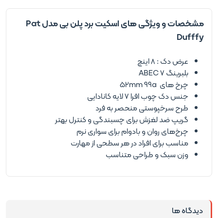
مشخصات و ویژگی های اسکیت برد پلن بی مدل Pat
Dufffy
عرض دک : 8 اینچ
بلبرینگ ABEC 7
چرخ های 52mm 99a
جنس دک چوب افرا 7 لایه کانادایی
طرح سرخپوستی منحصر به فرد
گریپ ضد لغزش برای چسبندگی و کنترل بهتر
چرخ‌های روان و بادوام برای سواری نرم
مناسب برای افراد در هر سطحی از مهارت
وزن سبک و طراحی متناسب
دیدگاه ها