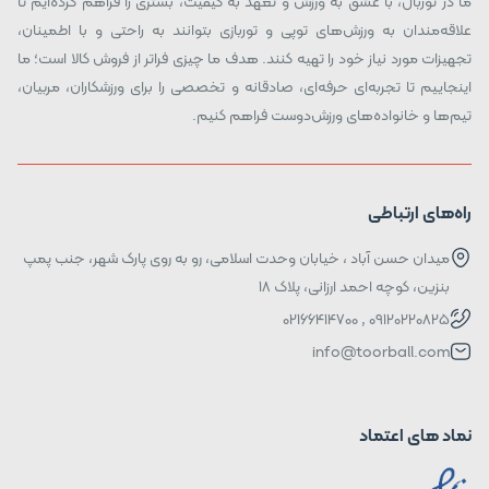
ما در توربال، با عشق به ورزش و تعهد به کیفیت، بستری را فراهم کرده‌ایم تا
علاقه‌مندان به ورزش‌های توپی و توربازی بتوانند به راحتی و با اطمینان،
تجهیزات مورد نیاز خود را تهیه کنند. هدف ما چیزی فراتر از فروش کالا است؛ ما
اینجاییم تا تجربه‌ای حرفه‌ای، صادقانه و تخصصی را برای ورزشکاران، مربیان،
تیم‌ها و خانواده‌های ورزش‌دوست فراهم کنیم.
راه‌های ارتباطی
میدان حسن آباد ، خیابان وحدت اسلامی، رو به روی پارک شهر، جنب پمپ
بنزین، کوچه احمد ارزانی، پلاک ۱۸
09120220825 , 02166414700
info@toorball.com
نماد های اعتماد