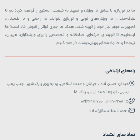
ما در توربال، با عشق به ورزش و تعهد به کیفیت، بستری را فراهم کرده‌ایم تا
علاقه‌مندان به ورزش‌های توپی و توربازی بتوانند به راحتی و با اطمینان،
تجهیزات مورد نیاز خود را تهیه کنند. هدف ما چیزی فراتر از فروش کالا است؛ ما
اینجاییم تا تجربه‌ای حرفه‌ای، صادقانه و تخصصی را برای ورزشکاران، مربیان،
تیم‌ها و خانواده‌های ورزش‌دوست فراهم کنیم.
راه‌های ارتباطی
میدان حسن آباد ، خیابان وحدت اسلامی، رو به روی پارک شهر، جنب پمپ
بنزین، کوچه احمد ارزانی، پلاک ۱۸
09120220825 , 02166414700
info@toorball.com
نماد های اعتماد