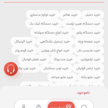
خرید دمبل
خرید هالتر
خرید لوازم بدنسازی
خرید دستگاه هیپ تراست
خرید دستگاه کیک بک
خرید دستگاه پلاور
خرید انواع دستگاه سرشانه
خرید صفحه وزنه
خرید تردمیل باشگاهی
خرید الپتیکال
خرید مدیسن بال
خرید انواع کش ورزشی
خرید فوم رولر
خرید ترامپولین
خرید مت یوگا
خرید کفش فوتبال
خرید لباس فوتبال
خرید توپ بسکتبال
خرید توپ والیبال
خرید مایو زنانه
خرید مایو مردانه
خرید لوازم و تجهیزات کوهنوردی
خرید چادر مسافرتی
ناموجود
خرید کیسه خواب
خرید کفش کوهنوردی
خرید لباس ورزشی
دسته بندی