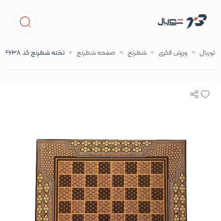
توربال
ورزش فکری
شطرنج
صفحه شطرنج
تخته شطرنج کد hk4638