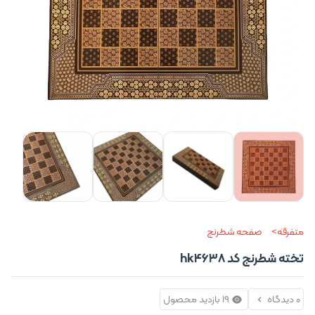
متفرقه
صفحه شطرنج
تخته شطرنج کد hk4638
0 دیدگاه
19 بازدید محصول