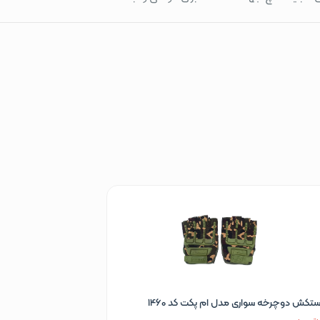
تکش دوچرخه سواری مدل ام پکت کد 1460