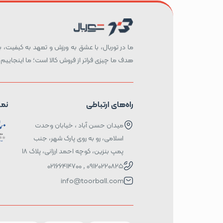
ما در توربال، با عشق به ورزش و تعهد به کیفیت، بست
هدف ما چیزی فراتر از فروش کالا است؛ ما اینجاییم 
راه‌های ارتباطی
نما
میدان حسن آباد ، خیابان وحدت
اسلامی، رو به روی پارک شهر، جنب
پمپ بنزین، کوچه احمد ارزانی، پلاک ۱۸
09120220825 , 02166414700
info@toorball.com