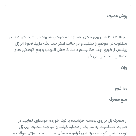
روش مصرف
روزانه ۳ تا ۴ بار بر روی محل ماساژ داده شود،پیشنهاد می شود جهت تاثیر
مطلوب تر ،موضع را ببندید و در حالت استراحت نگه دارید نحوه اثر ژل
ریلنس از طریق چند مکانیسم باعث کاهش التهاب و رفع گرفتگی های
عضلانی، مفصلی می گردد
وزن
۱۰۰ گرم
منع مصرف
از مصرف ژل بر روی پوست خراشیده یا ترک خورده خودداری نمایید در
صورت حساسیت به هر یک از عصاره گیاهان موجود مصرف این ژل
توصیه نمی گردد مصرف این فرآورده ممکن است باعث سوزش موقت و