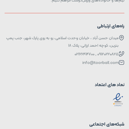
راه‌های ارتباطی
میدان حسن آباد ، خیابان وحدت اسلامی، رو به روی پارک شهر، جنب پمپ
بنزین، کوچه احمد ارزانی، پلاک ۱۸
09120220825 , 02166414700
info@toorball.com
نماد های اعتماد
شبکه‌های اجتماعی