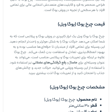
طراحی منحصر به فرد و قابلیت‌های متعددش انتخابی عالی برای تمامی
افراد با هر سطحی از تجربه در ورزش یوگا است.
قیمت چرخ یوگا (یوگا ویل)
چرخ یوگا یا یوگا ویل یک ابزار کاربردی در ورزش یوگا و پیلاتس است که به
شما امکان می‌دهد حرکات یوگا را به شکل موثرتر و راحت‌تر انجام دهید.
این وسیله برای تمامی افراد از مبتدیان تا حرفه‌ای‌ها مناسب بوده و به
بهبود انعطاف‌پذیری، تعادل و استقامت بدن کمک می‌کند. چرخ یوگا
علاوه بر اینکه برای تمرینات یوگا و پیلاتس مناسب است، می‌تواند به
عنوان وسیله‌ای برای
ماساژ
و
رفع گرفتگی‌های عضلانی
نیز استفاده شود.
با استفاده از این وسیله ورزشی می‌توانید حرکات جدید و چالش‌های
جذاب را امتحان کنید و از تمرینات یوگا لذت بیشتری ببرید
مشخصات چرخ یوگا (یوگا ویل)
نام محصول
: چرخ یوگا (یوگا ویل)
قطر
: ۳۰ سانتی‌متر
عرض
: ۱۴ سانتی‌متر