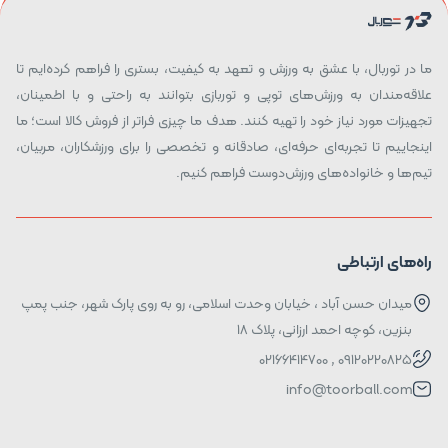
ما در توربال، با عشق به ورزش و تعهد به کیفیت، بستری را فراهم کرده‌ایم تا
علاقه‌مندان به ورزش‌های توپی و توربازی بتوانند به راحتی و با اطمینان،
تجهیزات مورد نیاز خود را تهیه کنند. هدف ما چیزی فراتر از فروش کالا است؛ ما
اینجاییم تا تجربه‌ای حرفه‌ای، صادقانه و تخصصی را برای ورزشکاران، مربیان،
تیم‌ها و خانواده‌های ورزش‌دوست فراهم کنیم.
راه‌های ارتباطی
میدان حسن آباد ، خیابان وحدت اسلامی، رو به روی پارک شهر، جنب پمپ
بنزین، کوچه احمد ارزانی، پلاک ۱۸
09120220825 , 02166414700
info@toorball.com