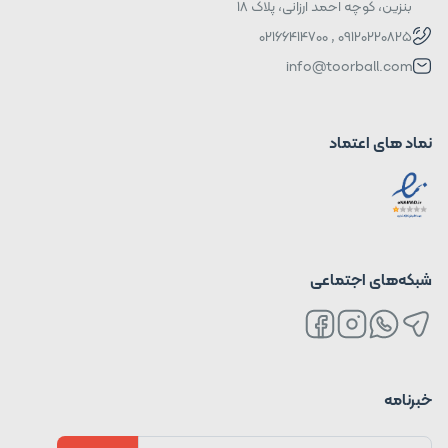
بنزین، کوچه احمد ارزانی، پلاک ۱۸
09120220825 , 02166414700
info@toorball.com
نماد های اعتماد
شبکه‌های اجتماعی
خبرنامه