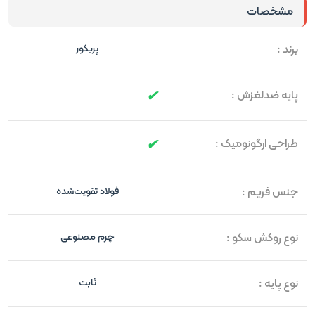
مشخصات
برند :
پریکور
پایه ضدلغزش :
طراحی ارگونومیک :
جنس فریم :
فولاد تقویت‌شده
نوع روکش سکو :
چرم مصنوعی
نوع پایه :
ثابت