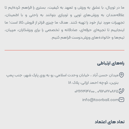
ما در توربال، با عشق به ورزش و تعهد به کیفیت، بستری را فراهم کرده‌ایم تا
علاقه‌مندان به ورزش‌های توپی و توربازی بتوانند به راحتی و با اطمینان،
تجهیزات مورد نیاز خود را تهیه کنند. هدف ما چیزی فراتر از فروش کالا است؛ ما
اینجاییم تا تجربه‌ای حرفه‌ای، صادقانه و تخصصی را برای ورزشکاران، مربیان،
تیم‌ها و خانواده‌های ورزش‌دوست فراهم کنیم.
راه‌های ارتباطی
میدان حسن آباد ، خیابان وحدت اسلامی، رو به روی پارک شهر، جنب پمپ
بنزین، کوچه احمد ارزانی، پلاک ۱۸
09120220825 , 02166414700
info@toorball.com
نماد های اعتماد