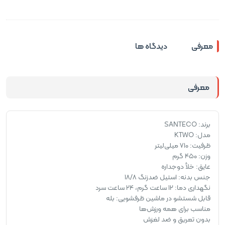
معرفی
دیدگاه ها
معرفی
برند: ‎SANTECO
مدل: KTWO
ظرفیت: 710 میلی‌لیتر
وزن: 450 گرم
عایق: خلأ دوجداره
جنس بدنه: استیل ضدزنگ 18/8
نگهداری دما: 12 ساعت گرم، 24 ساعت سرد
قابل شستشو در ماشین ظرفشویی: بله
مناسب برای همه ورزش‌ها
بدون تعریق و ضد لغزش