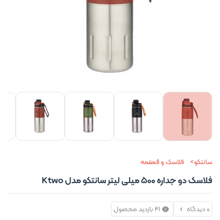
+1 تصو
سانتکو
فلاسک و قمقمه
فلاسک دو جداره 500 میلی لیتر سانتکو مدل Ktwo
0 دیدگاه
41 بازدید محصول