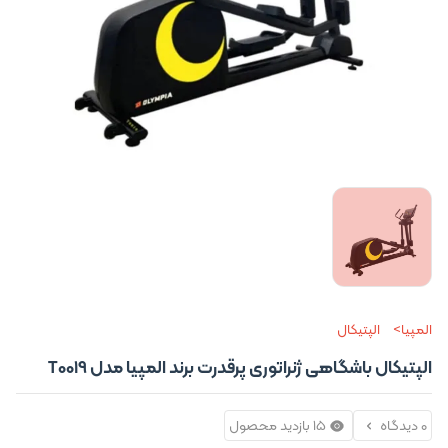
المپیا
الپتیکال
الپتیکال باشگاهی ژنراتوری پرقدرت برند المپیا مدل T0019
0 دیدگاه
15 بازدید محصول