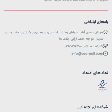
راه‌های ارتباطی
میدان حسن آباد ، خیابان وحدت اسلامی، رو به روی پارک شهر، جنب پمپ
بنزین، کوچه احمد ارزانی، پلاک ۱۸
09120220825 , 02166414700
info@toorball.com
نماد های اعتماد
شبکه‌های اجتماعی