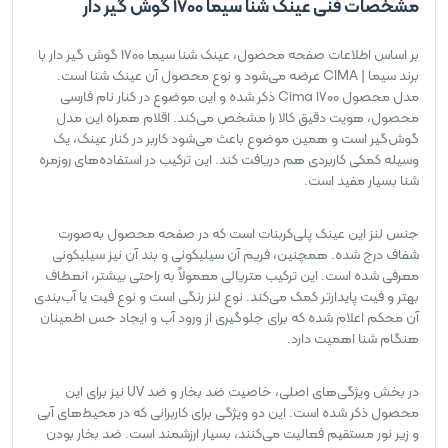
مشخصات فنی عینک شنا سیما 1700 گوش گیر دار
بر اساس اطلاعات صفحه محصول، عینک شنا سیما 1700 گوش گیر دار با
برند سیما | CIMA عرضه می‌شود و نوع محصول آن عینک شنا است.
مدل محصول Cima 1700 ذکر شده و این موضوع در کنار نام فارسی
محصول، هویت دقیق کالا را مشخص می‌کند. اقلام همراه این مدل
گوش‌گیر است و همین موضوع باعث می‌شود کاربر در کنار عینک، یک
وسیله کمکی کاربردی هم دریافت کند. این ترکیب در استفاده‌های روزمره
شنا بسیار مفید است.
جنس لنز این عینک پلی‌کربنات است که در صفحه محصول به‌صورت
شفاف درج شده. همچنین، فریم آن سیلیکونی و بند آن نیز سیلیکونی
معرفی شده است. این ترکیب متریالی معمولاً به راحتی بیشتر، انعطاف
بهتر و فیت پایدارتر کمک می‌کند. نوع لنز رنگی است و نوع فیت یا آب‌بندی
آن محکم اعلام شده که برای جلوگیری از ورود آب و ایجاد حس اطمینان
هنگام شنا اهمیت دارد.
در بخش ویژگی‌های اصلی، خاصیت ضد بخار و ضد UV نیز برای این
محصول ذکر شده است. این دو ویژگی برای کاربرانی که در محیط‌های آبی
و زیر نور مستقیم فعالیت می‌کنند، بسیار ارزشمند است. ضد بخار بودن