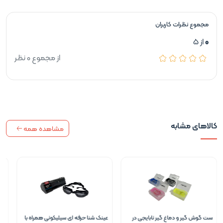
مجموع نظرات کاربران
0
از 5
از مجموع 0 نظر
کالاهای مشابه
مشاهده همه
عینک شنا حرفه ای سیلیکونی همراه با
عینک شنا بچه گانه پرو اسپورتز کیفی
عی