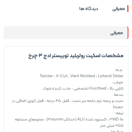
معرفی
دیدگاه ها
معرفی
مشخصات اسکیت رولربلید توییستر ادج 3 چرخ
بدنه:
Twister ، V-Cut ، Vent Molded ، Lateral Slider
جوراب:
کارایی بالا ، Footbed تخصصی ، جذب کننده شوک
بندها:
دست و پنجه نرم دکمه سر دست ، قفل 45 درجه ، قفل (توری اضافی در
جعبه)
تیغه:
3WD 110 ، اکسترود شده ALU (حداکثر 3x110mm) ، محورهای مسابقه
255 میلی متر
چرخ ها: