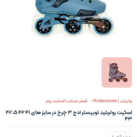
رولربلید | Rollerblade
کفش اسکیت/اسکیت رولر
اسکیت رولربلید توییستر ادج 3 چرخ در سایز های 41 42 42.5
43
0 دیدگاه