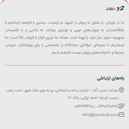
ما در توربال، با عشق به ورزش و تعهد به کیفیت، بستری را فراهم کرده‌ایم تا
علاقه‌مندان به ورزش‌های توپی و توربازی بتوانند به راحتی و با اطمینان،
تجهیزات مورد نیاز خود را تهیه کنند. هدف ما چیزی فراتر از فروش کالا است؛ ما
اینجاییم تا تجربه‌ای حرفه‌ای، صادقانه و تخصصی را برای ورزشکاران، مربیان،
تیم‌ها و خانواده‌های ورزش‌دوست فراهم کنیم.
راه‌های ارتباطی
میدان حسن آباد ، خیابان وحدت اسلامی، رو به روی پارک شهر، جنب پمپ
بنزین، کوچه احمد ارزانی، پلاک ۱۸
09120220825 , 02166414700
info@toorball.com