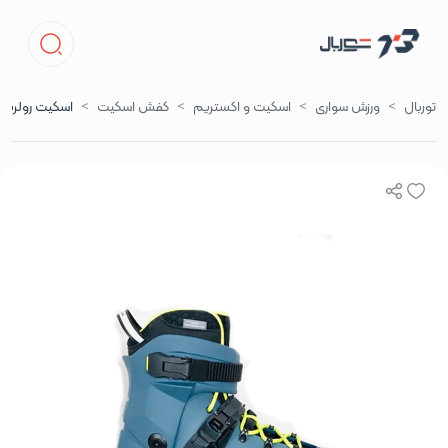
توربال
ورزش‌ سواری
اسکیت و اکستریم
کفش اسکیت
اسکیت رولربلید توییستر ادج 3