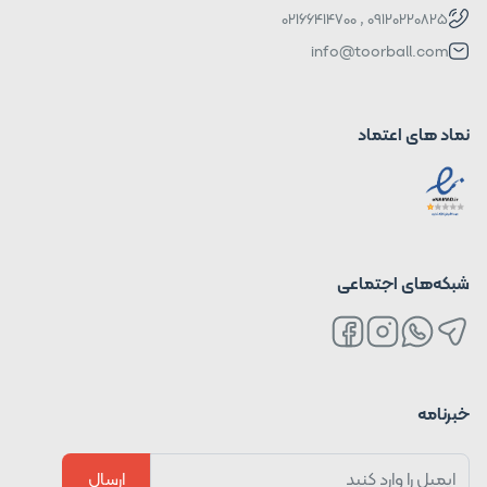
09120220825 , 02166414700
info@toorball.com
نماد های اعتماد
شبکه‌های اجتماعی
خبرنامه
ارسال