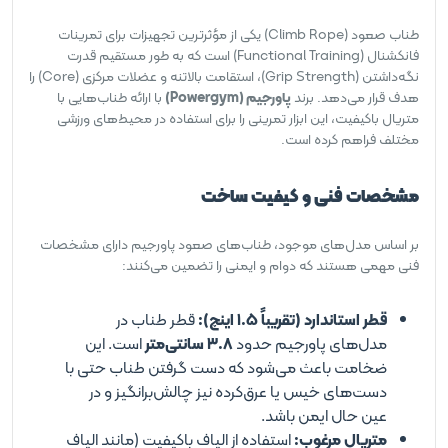
طناب صعود (Climb Rope) یکی از مؤثرترین تجهیزات برای تمرینات
فانکشنال (Functional Training) است که به طور مستقیم قدرت
نگه‌داشتن (Grip Strength)، استقامت بالاتنه و عضلات مرکزی (Core) را
هدف قرار می‌دهد. برند
پاورجیم (Powergym)
با ارائه طناب‌هایی با
متریال باکیفیت، این ابزار تمرینی را برای استفاده در محیط‌های ورزشی
مختلف فراهم کرده است.
مشخصات فنی و کیفیت ساخت
بر اساس مدل‌های موجود، طناب‌های صعود پاورجیم دارای مشخصات
فنی مهمی هستند که دوام و ایمنی را تضمین می‌کنند:
قطر استاندارد (تقریباً ۱.۵ اینچ):
قطر طناب در
مدل‌های پاورجیم حدود
۳.۸ سانتی‌متر
است. این
ضخامت باعث می‌شود که دست گرفتن طناب حتی با
دست‌های خیس یا عرق‌کرده نیز چالش‌برانگیز و در
عین حال ایمن باشد.
متریال مرغوب:
استفاده از الیاف باکیفیت (مانند الیاف