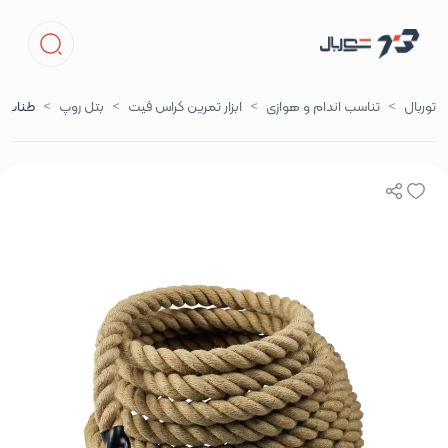
توربال
تناسب اندام و هوازی
ابزار تمرین کراس فیت
بتل روپ
طناب صعود