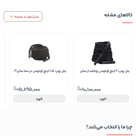
کالاهای مشابه
مشاهده همه
بتل روپ 2 اینچ لوتوس روکشدار سایز
بتل روپ 1.5 اینچ لوتوس در سه سایز 9،
بس
15متر
12 و 15 متر
4 باقی مانده
5,895,000
10,100,000
خرید
خرید
چرا ما را انتخاب می‌کنند؟