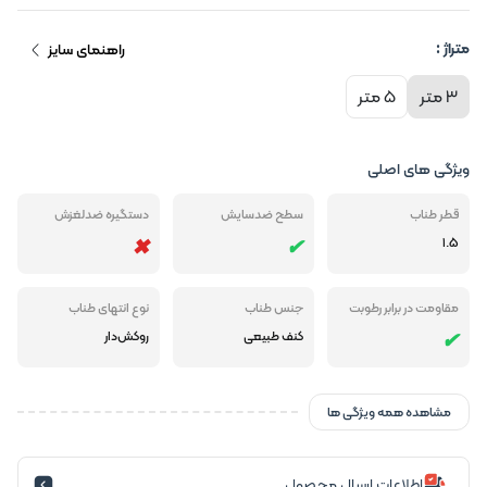
متراژ :
راهنمای سایز
3 متر
5 متر
ویژگی های اصلی
قطر طناب
سطح ضدسایش
دستگیره ضدلغزش
1.5
مقاومت در برابر رطوبت
جنس طناب
نوع انتهای طناب
کنف طبیعی
روکش‌دار
مشاهده همه ویژگی ها
اطلاعات ارسال محصول