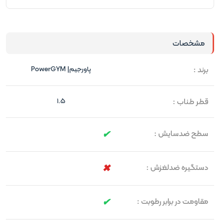
مشخصات
برند :
پاورجیم| PowerGYM
قطر طناب :
1.5
سطح ضدسایش :
دستگیره ضدلغزش :
مقاومت در برابر رطوبت :