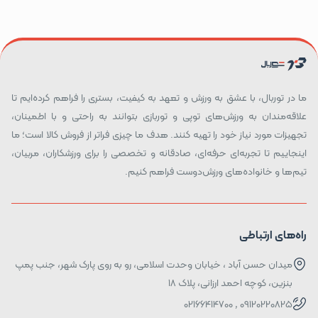
ما در توربال، با عشق به ورزش و تعهد به کیفیت، بستری را فراهم کرده‌ایم تا
علاقه‌مندان به ورزش‌های توپی و توربازی بتوانند به راحتی و با اطمینان،
تجهیزات مورد نیاز خود را تهیه کنند. هدف ما چیزی فراتر از فروش کالا است؛ ما
اینجاییم تا تجربه‌ای حرفه‌ای، صادقانه و تخصصی را برای ورزشکاران، مربیان،
تیم‌ها و خانواده‌های ورزش‌دوست فراهم کنیم.
راه‌های ارتباطی
میدان حسن آباد ، خیابان وحدت اسلامی، رو به روی پارک شهر، جنب پمپ
بنزین، کوچه احمد ارزانی، پلاک ۱۸
09120220825 , 02166414700