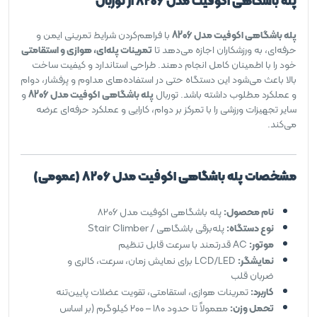
پله باشگاهی اکوفیت مدل 8206 از توربال
پله باشگاهی اکوفیت مدل 8206
با فراهم‌کردن شرایط تمرینی ایمن و
حرفه‌ای، به ورزشکاران اجازه می‌دهد تا
تمرینات پله‌ای، هوازی و استقامتی
خود را با اطمینان کامل انجام دهند. طراحی استاندارد و کیفیت ساخت
بالا باعث می‌شود این دستگاه حتی در استفاده‌های مداوم و پرفشار، دوام
و عملکرد مطلوب داشته باشد. توربال
پله باشگاهی
اکوفیت مدل 8206
و
سایر تجهیزات ورزشی را با تمرکز بر دوام، کارایی و عملکرد حرفه‌ای عرضه
می‌کند.
مشخصات پله باشگاهی اکوفیت مدل 8206 (عمومی)
نام محصول:
پله باشگاهی اکوفیت مدل 8206
نوع دستگاه:
پله‌برقی باشگاهی / Stair Climber
موتور:
AC قدرتمند با سرعت قابل تنظیم
نمایشگر:
LCD/LED برای نمایش زمان، سرعت، کالری و
ضربان قلب
کاربرد:
تمرینات هوازی، استقامتی، تقویت عضلات پایین‌تنه
تحمل وزن:
معمولاً تا حدود ۱۸۰ – ۲۰۰ کیلوگرم (بر اساس