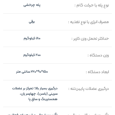
نوع پله یا حرکت گام :
پله چرخشی
مصرف انرژی یا نوع تغذیه :
برقی
حداکثر تحمل وزن کاربر :
180 کیلوگرم
وزن دستگاه :
200 کیلوگرم
ابعاد دستگاه :
150*90*220 سانتی متر
درگیری عضلات پایین‌تنه :
درگیری بسیار بالا؛ تمرکز بر عضلات
سرینی (باسن)، چهارسر ران،
همسترینگ و ساق پا
تأثیر بسیار عالی و شبیه‌سازی فعالیت