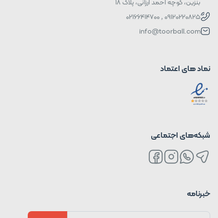
بنزین، کوچه احمد ارزانی، پلاک ۱۸
09120220825 , 02166414700
info@toorball.com
نماد های اعتماد
شبکه‌های اجتماعی
خبرنامه