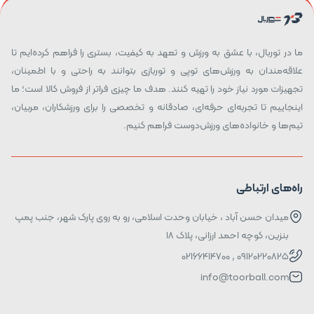
ما در توربال، با عشق به ورزش و تعهد به کیفیت، بستری را فراهم کرده‌ایم تا
علاقه‌مندان به ورزش‌های توپی و توربازی بتوانند به راحتی و با اطمینان،
تجهیزات مورد نیاز خود را تهیه کنند. هدف ما چیزی فراتر از فروش کالا است؛ ما
اینجاییم تا تجربه‌ای حرفه‌ای، صادقانه و تخصصی را برای ورزشکاران، مربیان،
تیم‌ها و خانواده‌های ورزش‌دوست فراهم کنیم.
راه‌های ارتباطی
میدان حسن آباد ، خیابان وحدت اسلامی، رو به روی پارک شهر، جنب پمپ
بنزین، کوچه احمد ارزانی، پلاک ۱۸
09120220825 , 02166414700
info@toorball.com